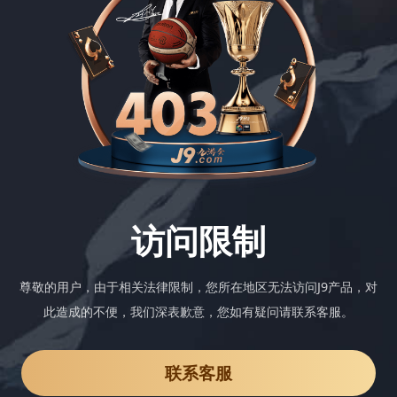
访问限制
尊敬的用户，由于相关法律限制，您所在地区无法访问J9产品，对
此造成的不便，我们深表歉意，您如有疑问请联系客服。
联系客服